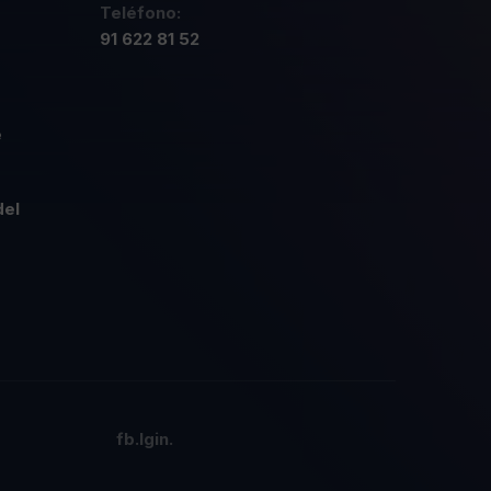
Teléfono:
91 622 81 52
e
del