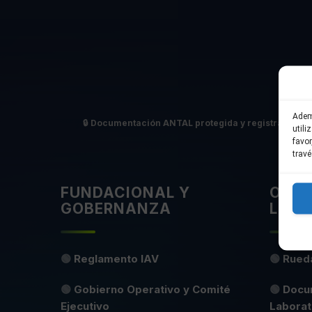
Adem
🔒
Documentación ANTAL protegida y registrada en 
utili
favo
travé
FUNDACIONAL Y
OPER
GOBERNANZA
LABO
🟢
Reglamento IAV
🟢
Rueda
🟢
Gobierno Operativo y Comité
🟢
Docu
Ejecutivo
Laborato