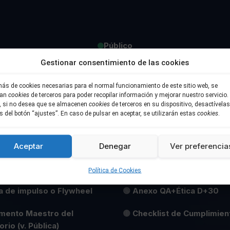
Público
Privado
Gestionar consentimiento de las cookies
Consejo
ás de cookies necesarias para el normal funcionamiento de este sitio web, se
blockchain (DASH).
Cualquier copia, alteración o uso no autorizado pod
zan
cookies
de terceros para poder recopilar información y mejorar nuestro servicio.
registro certificado en Stampd.io
r, si no desea que se almacenen
cookies
de terceros en su dispositivo, desactívelas
s del botón “ajustes”. En caso de pulsar en aceptar, se utilizarán estas
cookies
.
ATIVO DEL
ÉTICA Y CUMPLIM
Aceptar
Denegar
Ver preferencia
RATORIO
IA
Política de Cookies
 de impulso o Flywheel
🟢
Anexo QA+Ética D+30
mento Maestro del
🟡
Checklist de Cumplimien
rio (v. Pública)