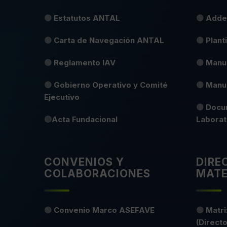
🟢
Estatutos ANTAL
🟢
Adde
🟢
Carta de Navegación ANTAL
🟡
Plant
🟢
Reglamento IAV
🟡
Manua
🟢
Gobierno Operativo y Comité
🟡
Manu
Ejecutivo
🟡
Docu
🔴
Acta Fundacional
Laborat
CONVENIOS Y
DIRE
COLABORACIONES
MATE
🟢
Convenio Marco ASEFAVE
🟢
Matri
(Directo