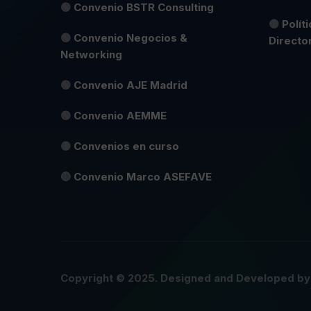
🟢
Convenio BSTR Consulting
🟡
Polít
🟢
Convenio Negocios &
Directo
Networking
🟢
Convenio AJE Madrid
🟢
Convenio AEMME
🟡
Convenios en curso
🔴
Convenio Marco ASEFAVE
Copyright © 2025. Designed and Developed b