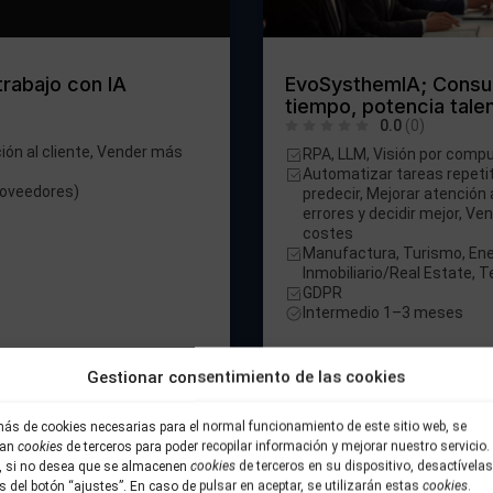
rabajo con IA
EvoSysthemIA; Consult
tiempo, potencia talen
0.0
(0)
ión al cliente, Vender más
RPA, LLM, Visión por comp
Automatizar tareas repetit
proveedores)
predecir, Mejorar atención a
errores y decidir mejor, Ve
costes
Manufactura, Turismo, Ener
Inmobiliario/Real Estate, 
GDPR
Intermedio 1–3 meses
Gestionar consentimiento de las cookies
Consultoría de Transformació
ás de cookies necesarias para el normal funcionamiento de este sitio web, se
zan
cookies
de terceros para poder recopilar información y mejorar nuestro servicio.
r, si no desea que se almacenen
cookies
de terceros en su dispositivo, desactívelas
s del botón “ajustes”. En caso de pulsar en aceptar, se utilizarán estas
cookies
.