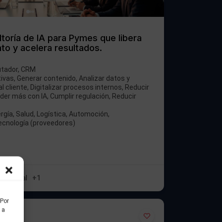
oría de IA para Pymes que libera
to y acelera resultados.
utador, CRM
ivas, Generar contenido, Analizar datos y
l cliente, Digitalizar procesos internos, Reducir
nder más con IA, Cumplir regulación, Reducir
gía, Salud, Logística, Automoción,
Tecnología (proveedores)
n Digital
+1
 Por
 a