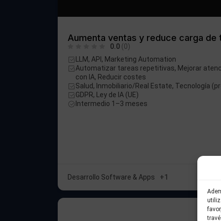
Aumenta ventas y reduce carga de t
0.0
(0)
LLM, API, Marketing Automation
Automatizar tareas repetitivas, Mejorar atenc
con IA, Reducir costes
Salud, Inmobiliario/Real Estate, Tecnología (
GDPR, Ley de IA (UE)
Intermedio 1–3 meses
Desarrollo Software & Apps
+1
Adem
utili
favo
travé