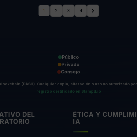
1
2
3
4
Público
Privado
Consejo
blockchain (DASH).
Cualquier copia, alteración o uso no autorizado pod
registro certificado en Stampd.io
ATIVO DEL
ÉTICA Y CUMPLIM
RATORIO
IA