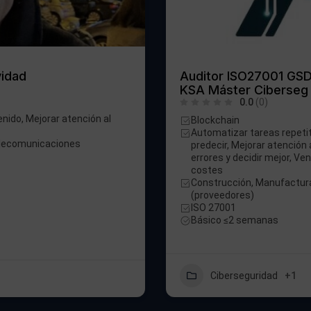
vidad
Auditor ISO27001 GSD
KSA Máster Ciberseg
0.0
(0)
nido, Mejorar atención al
Blockchain
Automatizar tareas repetit
elecomunicaciones
predecir, Mejorar atención a
errores y decidir mejor, Ve
costes
Construcción, Manufactura,
(proveedores)
ISO 27001
Básico ≤2 semanas
Ciberseguridad
+1