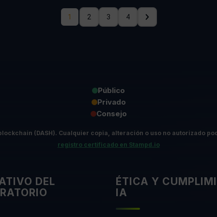
1
2
3
4
Público
Privado
Consejo
blockchain (DASH).
Cualquier copia, alteración o uso no autorizado pod
registro certificado en Stampd.io
ATIVO DEL
ÉTICA Y CUMPLIM
RATORIO
IA