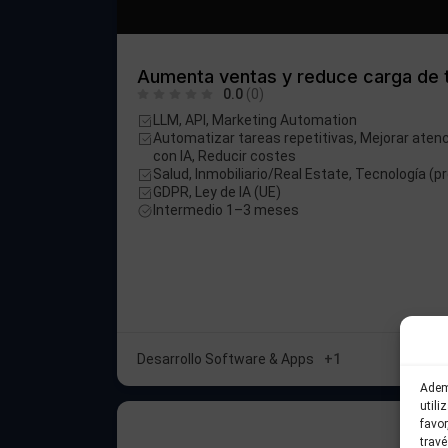
Aumenta ventas y reduce carga de t
0.0
(0)
LLM, API, Marketing Automation
Automatizar tareas repetitivas, Mejorar atenc
con IA, Reducir costes
Salud, Inmobiliario/Real Estate, Tecnología (
GDPR, Ley de IA (UE)
Intermedio 1–3 meses
Desarrollo Software & Apps
+1
Adem
utili
favo
travé