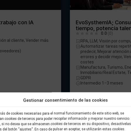
rabajo con IA
EvoSysthemIA; Consult
tiempo, potencia talen
0.0
(0)
ión al cliente, Vender más
RPA, LLM, Visión por comp
Automatizar tareas repetit
proveedores)
predecir, Mejorar atención a
errores y decidir mejor, Ve
costes
Manufactura, Turismo, Ener
Inmobiliario/Real Estate, 
GDPR
Intermedio 1–3 meses
Gestionar consentimiento de las cookies
Consultoría de Transformació
ás de cookies necesarias para el normal funcionamiento de este sitio web, se
zan
cookies
de terceros para poder recopilar información y mejorar nuestro servicio.
r, si no desea que se almacenen
cookies
de terceros en su dispositivo, desactívelas
s del botón “ajustes”. En caso de pulsar en aceptar, se utilizarán estas
cookies
.