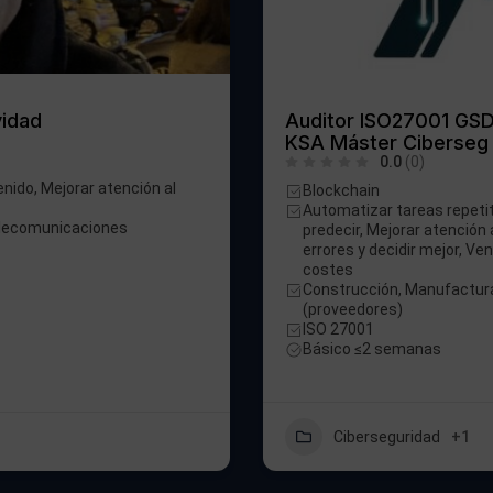
vidad
Auditor ISO27001 GSD
KSA Máster Ciberseg
0.0
(0)
nido, Mejorar atención al
Blockchain
Automatizar tareas repetit
elecomunicaciones
predecir, Mejorar atención a
errores y decidir mejor, Ve
costes
Construcción, Manufactura,
(proveedores)
ISO 27001
Básico ≤2 semanas
Ciberseguridad
+1