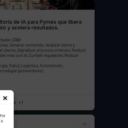
oría de IA para Pymes que libera
to y acelera resultados.
utador, CRM
ivas, Generar contenido, Analizar datos y
l cliente, Digitalizar procesos internos, Reducir
nder más con IA, Cumplir regulación, Reducir
gía, Salud, Logística, Automoción,
Tecnología (proveedores)
n Digital
+1
 Por
 a