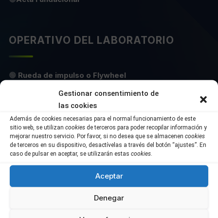
OPERATIVO DEL LABORATORIO
🟢
Rueda de impulso o Flywheel
Gestionar consentimiento de
🟢
Documento Maestro del Laboratorio (v. Pública)
las cookies
🟢
Addenda ASEFAVE
Además de cookies necesarias para el normal funcionamiento de este
sitio web, se utilizan
cookies
de terceros para poder recopilar información y
mejorar nuestro servicio. Por favor, si no desea que se almacenen
cookies
🟡
Plantilla Micro RFP
de terceros en su dispositivo, desactívelas a través del botón “ajustes”. En
caso de pulsar en aceptar, se utilizarán estas
cookies
.
🟡
Manual de Suscripciones y SLA
Aceptar
🟡
Manual de Horas
Denegar
🟡
Documento Maestro del Laboratorio