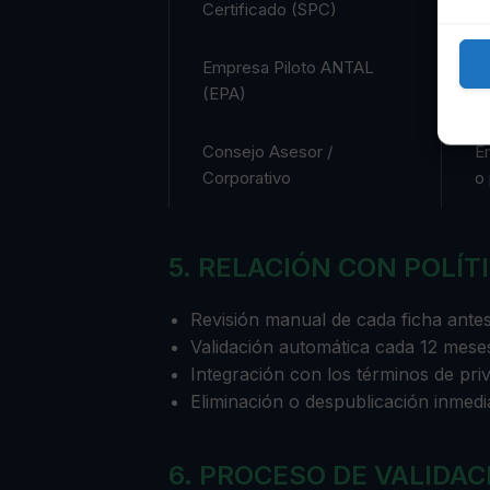
Certificado (SPC)
Empresa Piloto ANTAL
E
(EPA)
A
Consejo Asesor /
E
Corporativo
o 
5. RELACIÓN CON POLÍT
Revisión manual de cada ficha antes
Validación automática cada 12 mese
Integración con los términos de priva
Eliminación o despublicación inmedi
6. PROCESO DE VALIDAC