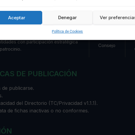
Aceptar
Denegar
Ver preferencia
mpresa participante en Laboratorio
Privado
NTAL.
Política de Cookies
ntidades con participación estratégica
Consejo
patrocinio.
ICAS DE PUBLICACIÓN
 de publicarse.
s.
cidad del Directorio (TC/Privacidad v1.1.1).
ata de fichas inactivas o no conformes.
IÓN