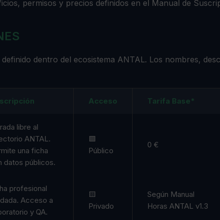
ficios, permisos y precios definidos en el Manual de Suscri
NES
 definido dentro del ecosistema ANTAL. Los nombres, desc
.
scripción
Acceso
Tarifa Base*
rada libre al
rectorio ANTAL.
🟩
0 €
mite una ficha
Público
 datos públicos.
ha profesional
🟨
Según Manual
idada. Acceso a
Privado
Horas ANTAL v1.3
oratorio y QA.