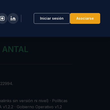
Iniciar sesión
Asociarse
O ANTAL
122994.
nks sin versión ni nivel) · Políticas
A v1.2.2 · Gobierno Operativo v1.2