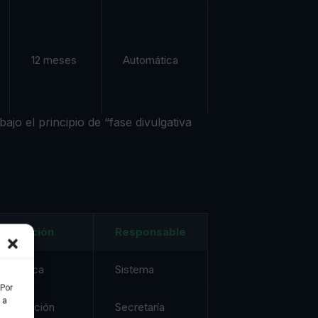
12 meses
Automática
ajo el principio de “fase divulgativa
Validación
Responsable
No aplica
Sistema
 Por
 a
Aprobación
Secretaría