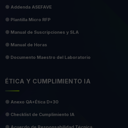
🟢
Addenda ASEFAVE
🟡
Plantilla Micro RFP
🟡
Manual de Suscripciones y SLA
🟡
Manual de Horas
🟡
Documento Maestro del Laboratorio
ÉTICA Y CUMPLIMIENTO IA
🟢
Anexo QA+Ética D+30
🟡
Checklist de Cumplimiento IA
🟡
Acuerdo de Responsabilidad Técnica