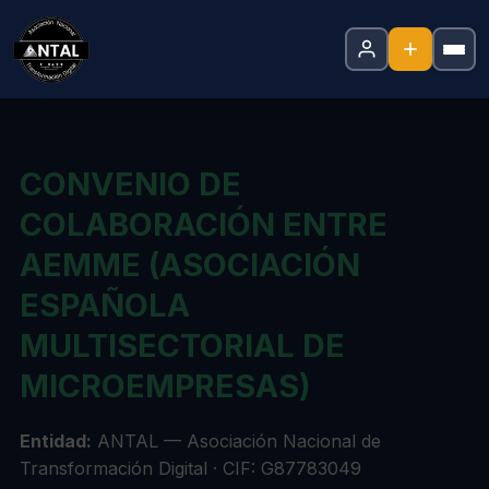
CONVENIO DE
COLABORACIÓN ENTRE
AEMME (ASOCIACIÓN
ESPAÑOLA
MULTISECTORIAL DE
MICROEMPRESAS)
Entidad:
ANTAL — Asociación Nacional de
Transformación Digital · CIF: G87783049