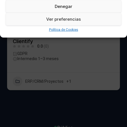
Denegar
Ver preferencias
Política de Cookies
Clientify
0.0
(0)
GDPR
Intermedio 1–3 meses
ERP/CRM/Proyectos
+1