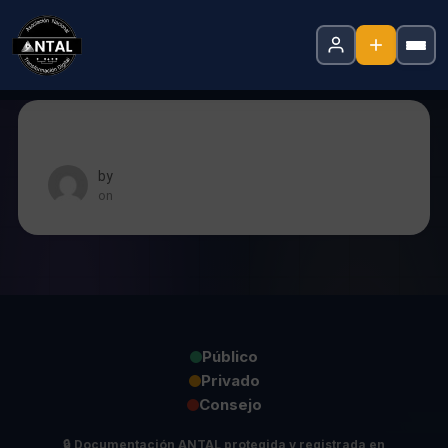
by
on
Público
Privado
Consejo
🔒
Documentación ANTAL protegida y registrada en