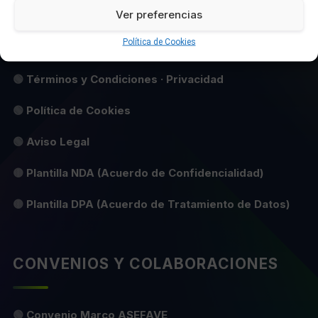
PRIVACIDAD Y PROTECCIÓN DE
Ver preferencias
DATOS
Política de Cookies
🟢
Términos y Condiciones · Privacidad
🟢
Política de Cookies
🟢
Aviso Legal
🟡
Plantilla NDA (Acuerdo de Confidencialidad)
🟡
Plantilla DPA (Acuerdo de Tratamiento de Datos)
CONVENIOS Y COLABORACIONES
🟢
Convenio Marco ASEFAVE