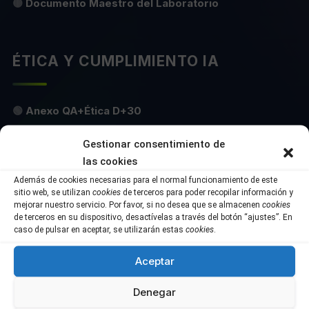
🟡
Documento Maestro del Laboratorio
ÉTICA Y CUMPLIMIENTO IA
🟢
Anexo QA+Ética D+30
🟡
Checklist de Cumplimiento IA
Gestionar consentimiento de
las cookies
🟡
Acuerdo de Responsabilidad Técnica
Además de cookies necesarias para el normal funcionamiento de este
sitio web, se utilizan
cookies
de terceros para poder recopilar información y
🔴
RPIA — Registro de Proyectos IA
mejorar nuestro servicio. Por favor, si no desea que se almacenen
cookies
de terceros en su dispositivo, desactívelas a través del botón “ajustes”. En
caso de pulsar en aceptar, se utilizarán estas
cookies
.
🔴
Protocolo de Auditoría del Laboratorio
Aceptar
🔴
Anexo QA+Ética D+30
Denegar