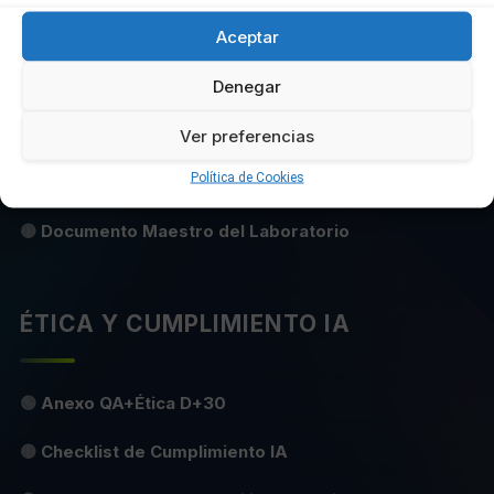
Aceptar
🟢
Addenda ASEFAVE
Denegar
🟡
Plantilla Micro RFP
🟡
Manual de Suscripciones y SLA
Ver preferencias
Política de Cookies
🟡
Manual de Horas
🟡
Documento Maestro del Laboratorio
ÉTICA Y CUMPLIMIENTO IA
🟢
Anexo QA+Ética D+30
🟡
Checklist de Cumplimiento IA