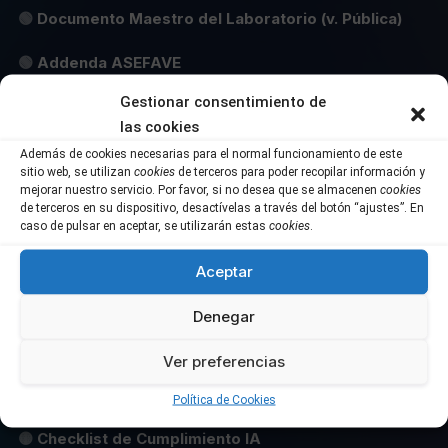
🟢
Documento Maestro del Laboratorio (v. Pública)
🟢
Addenda ASEFAVE
Gestionar consentimiento de
🟡
Plantilla Micro RFP
las cookies
🟡
Manual de Suscripciones y SLA
Además de cookies necesarias para el normal funcionamiento de este
sitio web, se utilizan
cookies
de terceros para poder recopilar información y
mejorar nuestro servicio. Por favor, si no desea que se almacenen
cookies
🟡
Manual de Horas
de terceros en su dispositivo, desactívelas a través del botón “ajustes”. En
caso de pulsar en aceptar, se utilizarán estas
cookies
.
🟡
Documento Maestro del Laboratorio
Aceptar
Denegar
ÉTICA Y CUMPLIMIENTO IA
Ver preferencias
🟢
Anexo QA+Ética D+30
Política de Cookies
🟡
Checklist de Cumplimiento IA