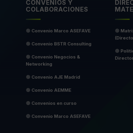
CONVENIOS Y
DIRE
COLABORACIONES
MATE
🟢
Convenio Marco ASEFAVE
🟢
Matri
(Directo
🟢
Convenio BSTR Consulting
🟡
Polít
🟢
Convenio Negocios &
Directo
Networking
🟢
Convenio AJE Madrid
🟢
Convenio AEMME
🟡
Convenios en curso
🔴
Convenio Marco ASEFAVE