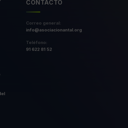
Y
CONTACTO
Correo general:
info@asociacionantal.org
Teléfono:
91 622 81 52
e
del