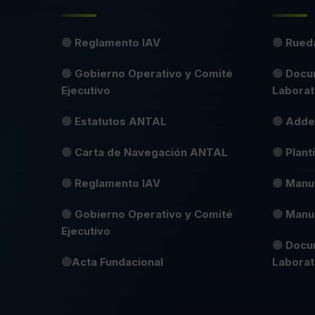
🟢
Reglamento IAV
🟢
Rueda
🟢
Gobierno Operativo y Comité
🟢
Docu
Ejecutivo
Laborato
🟢
Estatutos ANTAL
🟢
Adde
🟢
Carta de Navegación ANTAL
🟡
Plant
🟢
Reglamento IAV
🟡
Manua
🟢
Gobierno Operativo y Comité
🟡
Manu
Ejecutivo
🟡
Docu
🔴
Acta Fundacional
Laborat