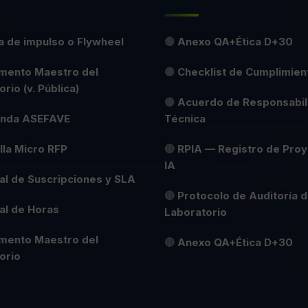
 de impulso o Flywheel
🟢
Anexo QA+Ética D+30
mento Maestro del
🟡
Checklist de Cumplimien
rio (v. Pública)
🟡
Acuerdo de Responsabil
nda ASEFAVE
Técnica
illa Micro RFP
🔴
RPIA — Registro de Pro
IA
l de Suscripciones y SLA
🔴
Protocolo de Auditoría d
al de Horas
Laboratorio
mento Maestro del
🔴
Anexo QA+Ética D+30
orio