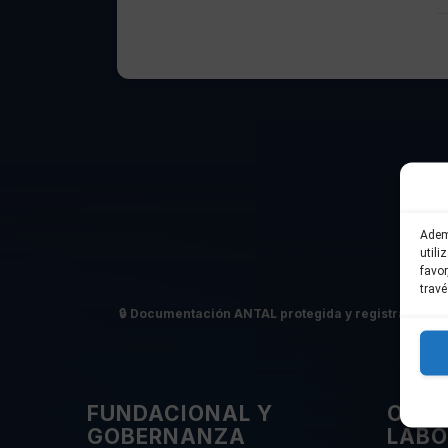
Adem
utili
favo
travé
🔒
Documentación ANTAL protegida y registrada en 
FUNDACIONAL Y
OPER
GOBERNANZA
LABO