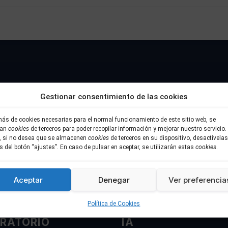
Gestionar consentimiento de las cookies
Público
ás de cookies necesarias para el normal funcionamiento de este sitio web, se
Privado
zan
cookies
de terceros para poder recopilar información y mejorar nuestro servicio.
r, si no desea que se almacenen
cookies
de terceros en su dispositivo, desactívelas
Consejo
s del botón “ajustes”. En caso de pulsar en aceptar, se utilizarán estas
cookies
.
blockchain (DASH).
Cualquier copia, alteración o uso no autorizado pod
registro certificado en Stampd.io
Aceptar
Denegar
Ver preferencia
Política de Cookies
ATIVO DEL
ÉTICA Y CUMPLIM
RATORIO
IA