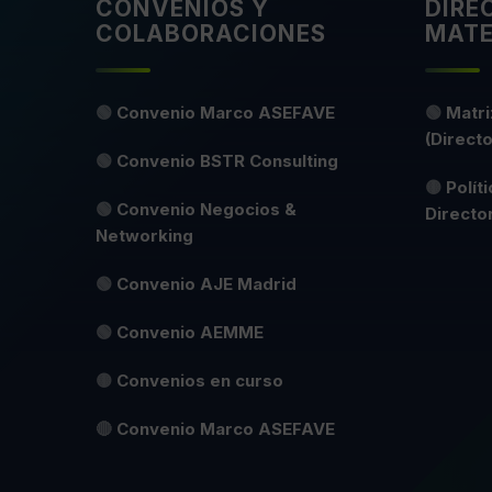
CONVENIOS Y
DIRE
COLABORACIONES
MATE
🟢
Convenio Marco ASEFAVE
🟢
Matri
(Directo
🟢
Convenio BSTR Consulting
🟡
Polít
🟢
Convenio Negocios &
Directo
Networking
🟢
Convenio AJE Madrid
🟢
Convenio AEMME
🟡
Convenios en curso
🔴
Convenio Marco ASEFAVE