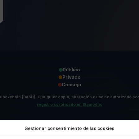
Público
Privado
Consejo
blockchain (DASH).
Cualquier copia, alteración o uso no autorizado pod
registro certificado en Stampd.io
ATIVO DEL
ÉTICA Y CUMPLIM
Gestionar consentimiento de las cookies
RATORIO
IA