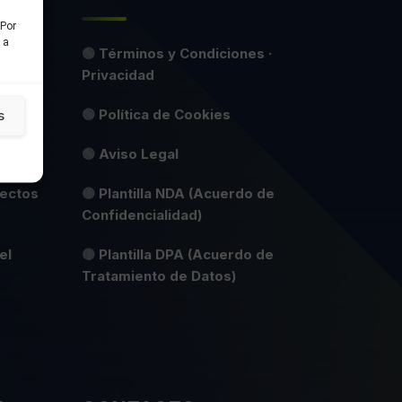
 Por
 a
🟢
Términos y Condiciones ·
Privacidad
to IA
🟢
Política de Cookies
s
idad
🟢
Aviso Legal
yectos
🟡
Plantilla NDA (Acuerdo de
Confidencialidad)
el
🟡
Plantilla DPA (Acuerdo de
Tratamiento de Datos)